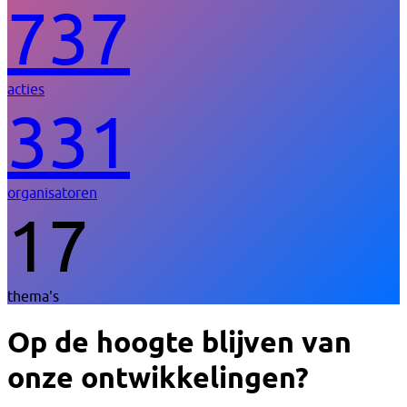
737
acties
331
organisatoren
17
thema's
Op de hoogte blijven van
onze ontwikkelingen?