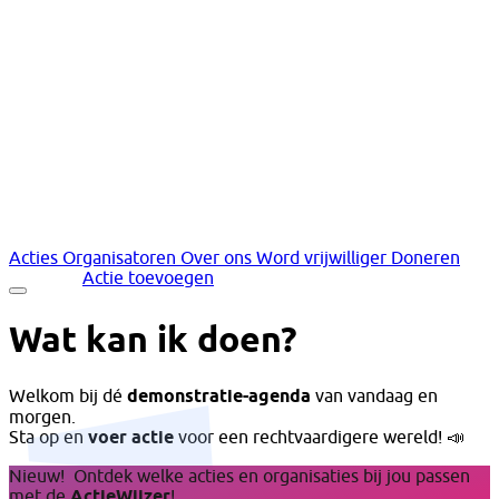
Acties
Organisatoren
Over ons
Word vrijwilliger
Doneren
Inloggen
Actie toevoegen
Wat kan ik doen?
Welkom bij dé
demonstratie-agenda
van vandaag en
morgen.
Sta op en
voer actie
voor een rechtvaardigere wereld! 📣
Nieuw!
Ontdek welke acties en organisaties bij jou passen
met de
ActieWijzer
!